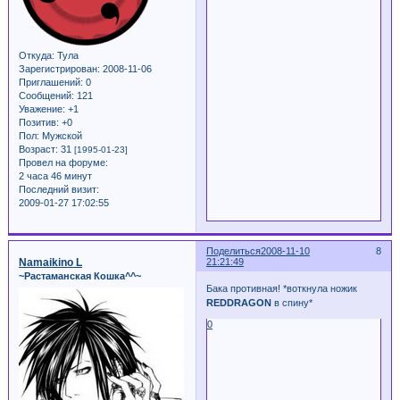
Откуда:
Тула
Зарегистрирован
: 2008-11-06
Приглашений:
0
Сообщений:
121
Уважение:
+1
Позитив:
+0
Пол:
Мужской
Возраст:
31
[1995-01-23]
Провел на форуме:
2 часа 46 минут
Последний визит:
2009-01-27 17:02:55
Поделиться
2008-11-10
8
Namaikino L
21:21:49
~Растаманская Кошка^^~
Бака противная! *воткнула ножик
REDDRAGON
в спину*
0