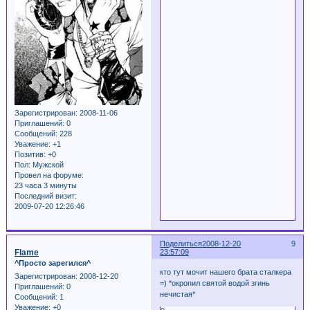
Зарегистрирован
: 2008-11-06
Приглашений:
0
Сообщений:
228
Уважение:
+1
Позитив:
+0
Пол:
Мужской
Провел на форуме:
23 часа 3 минуты
Последний визит:
2009-07-20 12:26:46
Поделиться
2008-12-20
9
Flame
23:57:09
^Просто зарегился^
кто тут мочит нашего брата сталкера
Зарегистрирован
: 2008-12-20
=) *окропил святой водой згинь
Приглашений:
0
нечистая*
Сообщений:
1
Уважение:
+0