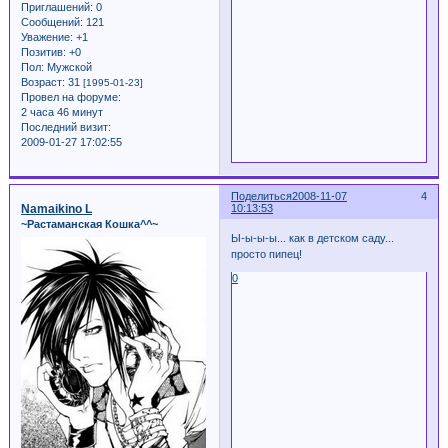
Приглашений:
0
Сообщений:
121
Уважение:
+1
Позитив:
+0
Пол:
Мужской
Возраст:
31
[1995-01-23]
Провел на форуме:
2 часа 46 минут
Последний визит:
2009-01-27 17:02:55
Поделиться
2008-11-07
4
Namaikino L
10:13:53
~Растаманская Кошка^^~
Ы-ы-ы-ы... как в детском саду...
просто пипец!
0