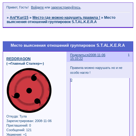
Привет, Гость!
Войдите
или
зарегистрируйтесь
.
»
Ani*Kuri15
»
Место где можно нарушить правила !
»
Место
выяснения отношений группировок S.T.AL.K.E.R.A
Страница:
1
Место выяснения отношений группировок S.T.AL.K.E.R.A
Поделиться
2008-11-06
1
REDDRAGON
15:33:22
(-=Главный Сталкер=-)
Правила можно нарушать но и не
особо нагло !
0
Откуда:
Тула
Зарегистрирован
: 2008-11-06
Приглашений:
0
Сообщений:
121
Уважение:
+1