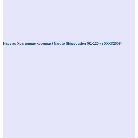
Наруто: Ураганные хроники / Naruto Shippuuden [01-120 из XXX][2009]