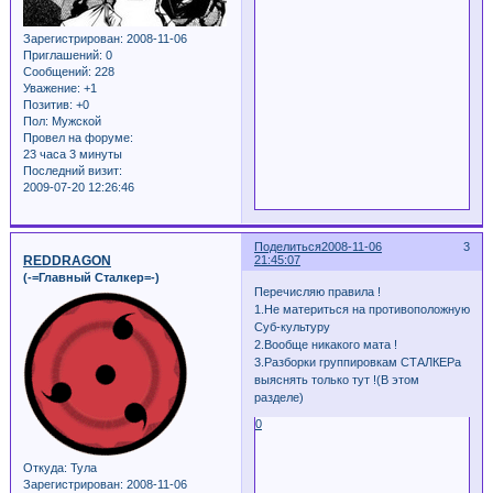
Зарегистрирован
: 2008-11-06
Приглашений:
0
Сообщений:
228
Уважение:
+1
Позитив:
+0
Пол:
Мужской
Провел на форуме:
23 часа 3 минуты
Последний визит:
2009-07-20 12:26:46
Поделиться
2008-11-06
3
REDDRAGON
21:45:07
(-=Главный Сталкер=-)
Перечисляю правила !
1.Не материться на противоположную
Суб-культуру
2.Вообще никакого мата !
3.Разборки группировкам СТАЛКЕРа
выяснять только тут !(В этом
разделе)
0
Откуда:
Тула
Зарегистрирован
: 2008-11-06