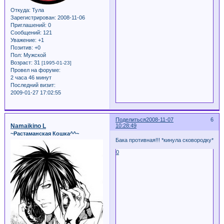
Откуда:
Тула
Зарегистрирован
: 2008-11-06
Приглашений:
0
Сообщений:
121
Уважение:
+1
Позитив:
+0
Пол:
Мужской
Возраст:
31
[1995-01-23]
Провел на форуме:
2 часа 46 минут
Последний визит:
2009-01-27 17:02:55
Поделиться
2008-11-07
6
Namaikino L
10:28:49
~Растаманская Кошка^^~
Бака противная!!! *кинула сковородку*
0