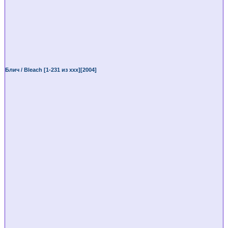
Блич / Bleach [1-231 из ххх][2004]