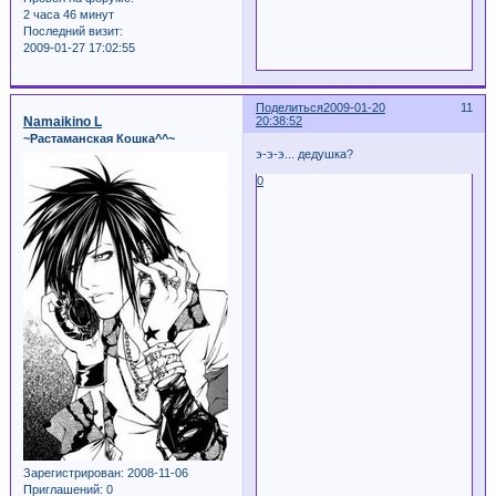
2 часа 46 минут
Последний визит:
2009-01-27 17:02:55
Поделиться
2009-01-20
11
Namaikino L
20:38:52
~Растаманская Кошка^^~
э-э-э... дедушка?
0
Зарегистрирован
: 2008-11-06
Приглашений:
0