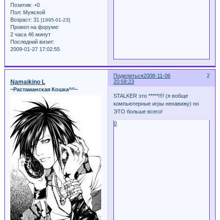
Позитив:
+0
Пол:
Мужской
Возраст:
31
[1995-01-23]
Провел на форуме:
2 часа 46 минут
Последний визит:
2009-01-27 17:02:55
Поделиться
2008-11-06
2
Namaikino L
20:58:23
~Растаманская Кошка^^~
STALKER это *****!!!! (я вобще
компьютерные игры ненавижу) но
ЭТО больше всего!
0