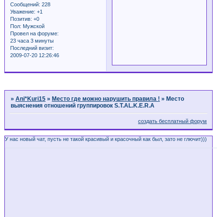
Сообщений:
228
Уважение:
+1
Позитив:
+0
Пол:
Мужской
Провел на форуме:
23 часа 3 минуты
Последний визит:
2009-07-20 12:26:46
Страница:
1
»
Ani*Kuri15
»
Место где можно нарушить правила !
»
Место
выяснения отношений группировок S.T.AL.K.E.R.A
создать бесплатный форум
У нас новый чат, пусть не такой красивый и красочный как был, зато не глючит)))