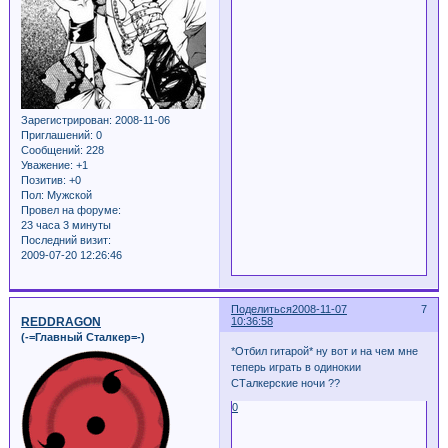
Зарегистрирован
: 2008-11-06
Приглашений:
0
Сообщений:
228
Уважение:
+1
Позитив:
+0
Пол:
Мужской
Провел на форуме:
23 часа 3 минуты
Последний визит:
2009-07-20 12:26:46
Поделиться
2008-11-07
7
REDDRAGON
10:36:58
(-=Главный Сталкер=-)
*Отбил гитарой* ну вот и на чем мне
теперь играть в одинокии
СТалкерские ночи ??
0