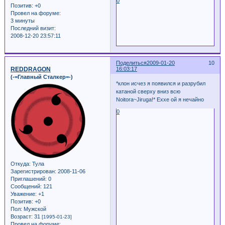
0
Позитив:
+0
Провел на форуме:
3 минуты
Последний визит:
2008-12-20 23:57:11
Поделиться
2009-01-20
10
REDDRAGON
16:03:17
(-=Главный Сталкер=-)
*клон исчез я появился и разрубил
катаной сверху вниз всю
Noitora~Jiruga!* Еххе ой я нечайно
0
Откуда:
Тула
Зарегистрирован
: 2008-11-06
Приглашений:
0
Сообщений:
121
Уважение:
+1
Позитив:
+0
Пол:
Мужской
Возраст:
31
[1995-01-23]
Провел на форуме: