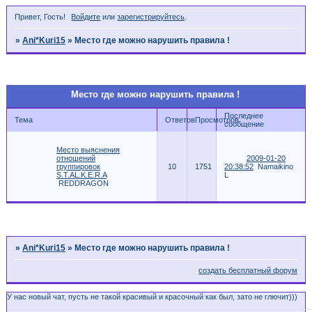
Привет, Гость!
Войдите
или
зарегистрируйтесь
.
»
Ani*Kuri15
»
Место где можно нарушить правила !
Страница:
1
Место где можно нарушить правила !
Последнее
Тема
Ответов
Просмотров
сообщение
Место выяснения
отношений
2009-01-20
группировок
10
1751
20:38:52
Namaikino
S.T.AL.K.E.R.A
L
REDDRAGON
Страница:
1
»
Ani*Kuri15
»
Место где можно нарушить правила !
создать бесплатный форум
У нас новый чат, пусть не такой красивый и красочный как был, зато не глючит)))