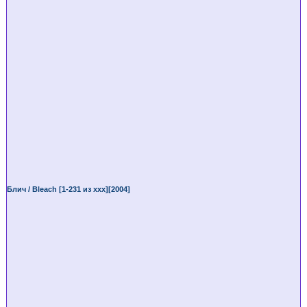
Блич / Bleach [1-231 из ххх][2004]