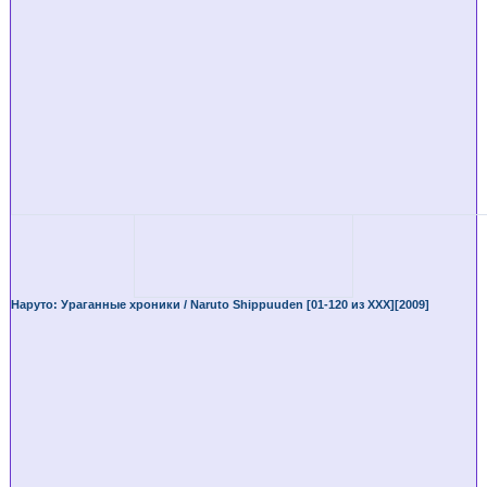
Наруто: Ураганные хроники / Naruto Shippuuden [01-120 из XXX][2009]