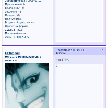
Зарегистрирован
: 2009-02-12
Приглашений:
0
Сообщений:
59
Уважение:
+1
Позитив:
+0
Пол:
Мужской
Возраст:
34
[1992-07-14]
Провел на форуме:
1 день 3 часа
Последний визит:
2015-04-08 09:53:27
Поделиться
2009-08-04
2
Grimmgou
11:06:53
мля....... у меня раздвоение
и ещё чуть
личности!!!!
0