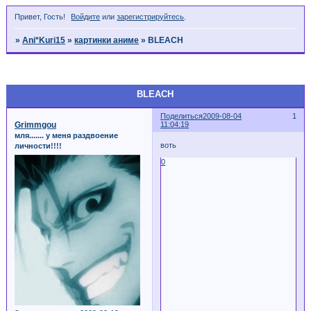
Привет, Гость!
Войдите
или
зарегистрируйтесь
.
»
Ani*Kuri15
»
картинки аниме
»
BLEACH
Страница:
1
BLEACH
Поделиться
2009-08-04
1
Grimmgou
11:04:19
мля....... у меня раздвоение
воть
личности!!!!
0