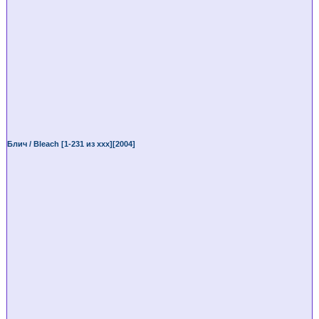
Блич / Bleach [1-231 из ххх][2004]