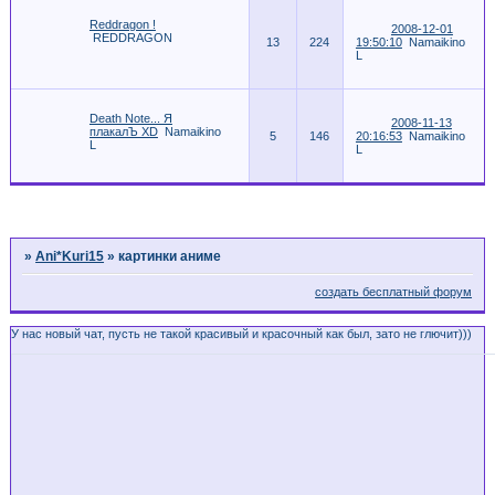
Reddragon !
2008-12-01
REDDRAGON
13
224
19:50:10
Namaikino
L
Death Note... Я
2008-11-13
плакалЪ XD
Namaikino
5
146
20:16:53
Namaikino
L
L
Страница:
1
»
Ani*Kuri15
»
картинки аниме
создать бесплатный форум
У нас новый чат, пусть не такой красивый и красочный как был, зато не глючит)))