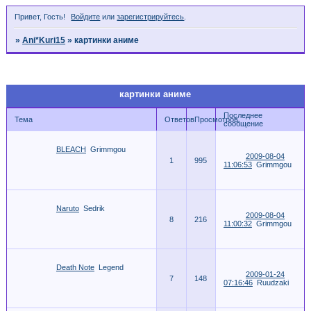
Привет, Гость!
Войдите
или
зарегистрируйтесь
.
»
Ani*Kuri15
»
картинки аниме
Страница:
1
картинки аниме
Последнее
Тема
Ответов
Просмотров
сообщение
BLEACH
Grimmgou
2009-08-04
1
995
11:06:53
Grimmgou
Naruto
Sedrik
2009-08-04
8
216
11:00:32
Grimmgou
Death Note
Legend
2009-01-24
7
148
07:16:46
Ruudzaki