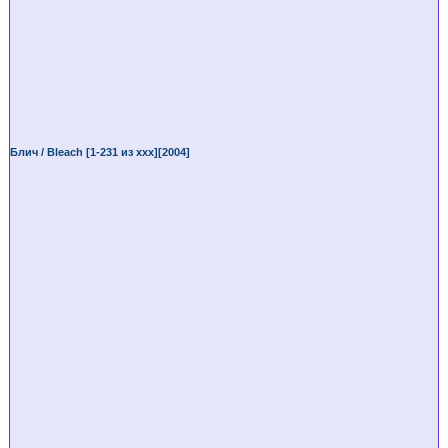
Блич / Bleach [1-231 из ххх][2004]