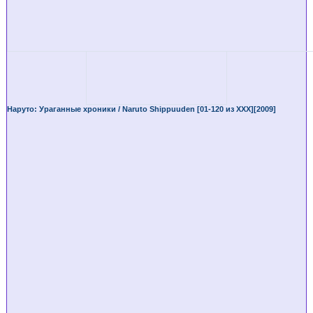
Наруто: Ураганные хроники / Naruto Shippuuden [01-120 из XXX][2009]