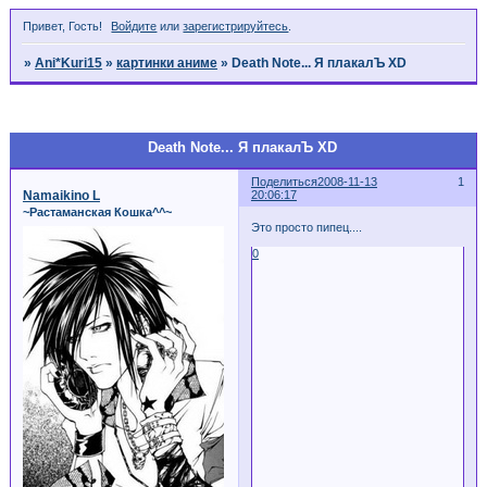
Привет, Гость!
Войдите
или
зарегистрируйтесь
.
»
Ani*Kuri15
»
картинки аниме
»
Death Note... Я плакалЪ XD
Страница:
1
Death Note... Я плакалЪ XD
Поделиться
2008-11-13
1
Namaikino L
20:06:17
~Растаманская Кошка^^~
Это просто пипец....
0