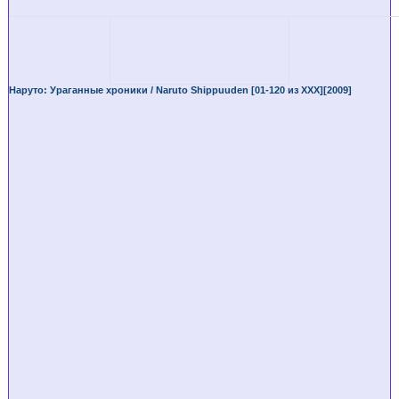
Наруто: Ураганные хроники / Naruto Shippuuden [01-120 из XXX][2009]