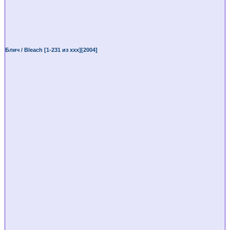
Блич / Bleach [1-231 из ххх][2004]