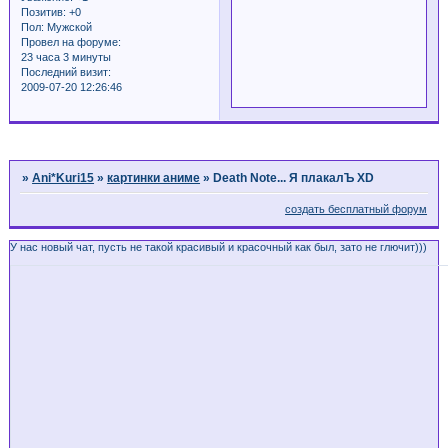
Позитив:
+0
Пол:
Мужской
Провел на форуме:
23 часа 3 минуты
Последний визит:
2009-07-20 12:26:46
Страница:
1
»
Ani*Kuri15
»
картинки аниме
»
Death Note... Я плакалЪ XD
создать бесплатный форум
У нас новый чат, пусть не такой красивый и красочный как был, зато не глючит)))