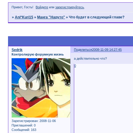
Привет, Гость!
Войдите
или
зарегистрируйтесь
.
»
Ani*Kuri15
»
Манга "Наруто"
»
Что будет в следующей главе?
Страница:
1
Sedrik
Поделиться
2008-11-09 14:27:45
Контролирую форумную жизнь
а действительно что?
0
Зарегистрирован
: 2008-11-06
Приглашений:
0
Сообщений:
163