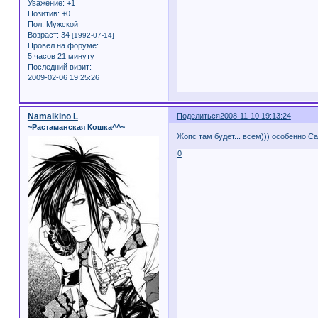
Уважение:
+1
Позитив:
+0
Пол:
Мужской
Возраст:
34
[1992-07-14]
Провел на форуме:
5 часов 21 минуту
Последний визит:
2009-02-06 19:25:26
Namaikino L
Поделиться
2008-11-10 19:13:24
~Растаманская Кошка^^~
Жопс там будет... всем))) особенно Са
0