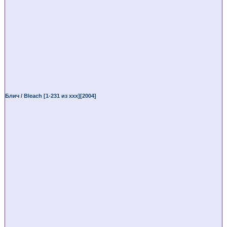
Блич / Bleach [1-231 из ххх][2004]