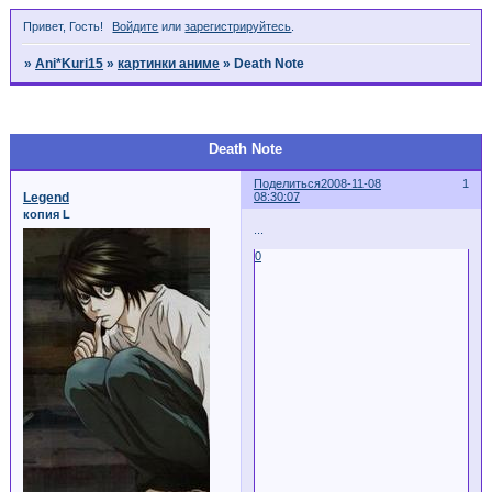
Привет, Гость!
Войдите
или
зарегистрируйтесь
.
»
Ani*Kuri15
»
картинки аниме
»
Death Note
Страница:
1
Death Note
Поделиться
2008-11-08
1
Legend
08:30:07
копия L
...
0