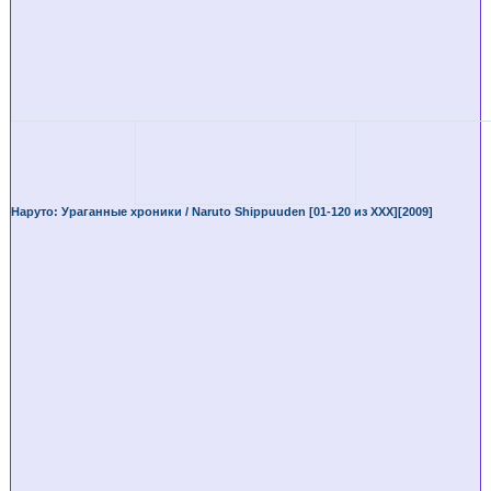
Наруто: Ураганные хроники / Naruto Shippuuden [01-120 из XXX][2009]