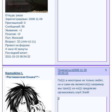
Откуда:
раша
Зарегистрирован
: 2008-11-06
Приглашений:
0
Сообщений:
89
Уважение:
+1
Позитив:
+0
Пол:
Женский
Возраст:
32
[1994-02-21]
Провел на форуме:
4 часа 42 минуты
Последний визит:
2011-10-15 08:54:32
Поделиться
2008-11-30
5
Namaikino L
20:00:15
~Растаманская Кошка^^~
ГЫ))) а некоторые не только любят,
но и сами им являются))) например
мы трое))) хе-хе))) предлагаю
организовать клуб Элей!
0