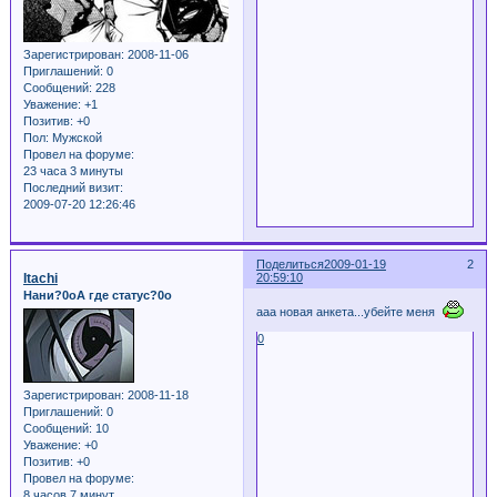
Зарегистрирован
: 2008-11-06
Приглашений:
0
Сообщений:
228
Уважение:
+1
Позитив:
+0
Пол:
Мужской
Провел на форуме:
23 часа 3 минуты
Последний визит:
2009-07-20 12:26:46
Поделиться
2009-01-19
2
Itachi
20:59:10
Нани?0оА где статус?0о
ааа новая анкета...убейте меня
0
Зарегистрирован
: 2008-11-18
Приглашений:
0
Сообщений:
10
Уважение:
+0
Позитив:
+0
Провел на форуме:
8 часов 7 минут