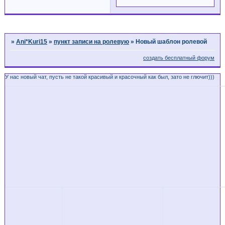
Страница:
1
»
Ani*Kuri15
»
пункт записи на ролевую
»
Новый шаблон ролевой
создать бесплатный форум
У нас новый чат, пусть не такой красивый и красочный как был, зато не глючит)))