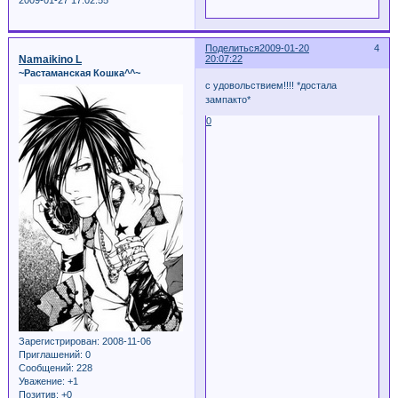
2009-01-27 17:02:55
Поделиться
2009-01-20
4
Namaikino L
20:07:22
~Растаманская Кошка^^~
с удовольствием!!!! *достала
зампакто*
0
Зарегистрирован
: 2008-11-06
Приглашений:
0
Сообщений:
228
Уважение:
+1
Позитив:
+0