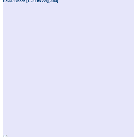
Блич / Bleach [1-231 из ххх][2004]