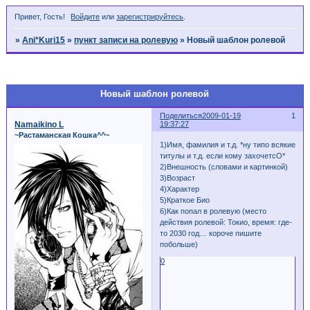
Привет, Гость!
Войдите
или
зарегистрируйтесь
.
»
Ani*Kuri15
»
пункт записи на ролевую
»
Новый шаблон ролевой
Страница:
1
Новый шаблон ролевой
Поделиться
2009-01-19
1
Namaikino L
19:37:27
~Растаманская Кошка^^~
1)Имя, фамилия и т.д. *ну типо всякие
титулы и т.д. если кому захочетсО*
2)Внешность (словами и картинкой)
3)Возраст
4)Характер
5)Краткое Био
6)Как попал в ролевую (место
действия ролевой: Токио, время: где-
то 2030 год… короче пишите
побольше)
0