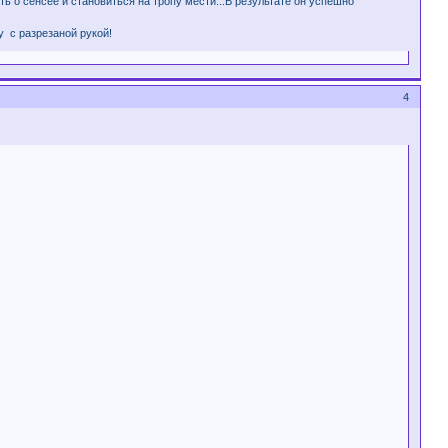
 о сенсее и становиться на тропу мести...В результате он успешно
у с разрезаной рукой!
4