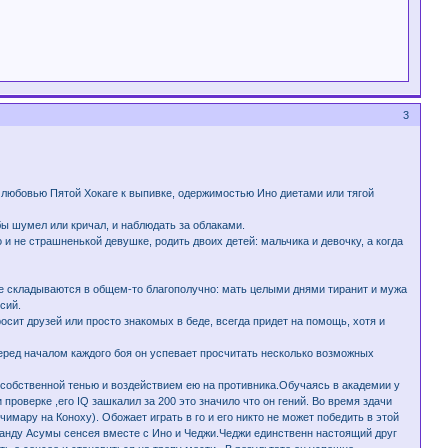
3
 любовью Пятой Хокаге к выпивке, одержимостью Ино диетами или тягой
бы шумел или кричал, и наблюдать за облаками.
 не страшненькой девушке, родить двоих детей: мальчика и девочку, а когда
ье складываются в общем-то благополучно: мать целыми днями тиранит и мужа
сий.
росит друзей или просто знакомых в беде, всегда придет на помощь, хотя и
перед началом каждого боя он успевает просчитать несколько возможных
собственной тенью и воздействием ею на противника.Обучаясь в академии у
проверке ,его IQ зашкалил за 200 это значило что он гений. Во время здачи
имару на Коноху). Обожает играть в го и его никто не может победить в этой
манду Асумы сенсея вместе с Ино и Чеджи.Чеджи единственн настоящий друг