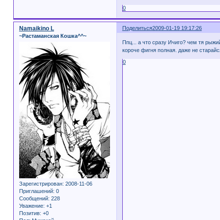
0
Namaikino L
Поделиться
2009-01-19 19:17:26
~Растаманская Кошка^^~
Ппц... а что сразу Ичиго? чем тя рыж
короче фигня полная. даже не старайс
0
Зарегистрирован
: 2008-11-06
Приглашений:
0
Сообщений:
228
Уважение:
+1
Позитив:
+0