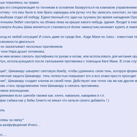
учше поваляюсь на травке
ра его специализация по техникам в основном базируеться на клановом управлением
отому- что ему было в лом брать карандаш или ручку что бы записать конспект, но при 
выйграв отдал ей победу. Единственный кто здал на чуунина (во время нападения Ороч
ичными.Любит смотреть на облака лежа на крыше какого-нибудь здания. Входит в ко
 смерти Асумы Шика меняеться становиться более замкнутым,начинает курить в память
ыход из любой ситуации! И спать даже по среди боя...Kage Mane no Jutsu - известная 
озможности двигаться.
е но захватывает несколько пративников.
ю тени Нара душит потивника.
тени ими можно связать протифника по рукам и ногам, или использовать для метания ор
 Нуи, использующаяся после связывания противника с помощью Каге Мане. В этом случ
нация", Шикамару швыряет световую бомбу, чтобы удлиннить свою тень, которую форми
бсолютная защита Шикамару: тень полностью покрывает его и все атаки просто проходят
щение", Шикамару создает клонов из своей тени. Действуют они точно так же как други
новь стать продолжением тени Шикамару и связать противника.
теневое воплощение.
иемами всех шиноби такими как: хенге, навануке, каварими и т.п.
м сабака как у Кибы !(никто не вякал что нельзя своего добавить ! )
ень
оловы за лапку*
а разфуфыреная Ичиго....
.....