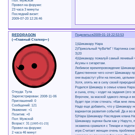
Пол:
Мужской
Провел на форуме:
23 часа 3 минуты
Последний визит:
2009-07-20 12:26:46
REDDRAGON
Поделиться
2009-01-19 22:53:53
(-=Главный Сталкер=-)
1)Шикамару Нара
2)Прикольный ЧуВаЧеГ ! Картинка сниз
3)20
4)Шикамару пожалуй самый ленивый че
Асумы к сигаретам.
Любимое времяпровождение Шикамару – 
Единственное чего хочет Шикамару про
они вырастут уйти на пенсию, целыми 
Хотя, опять же в силу своей природно
Родился Шикамру в семье клана Нара 
Откуда:
Тула
и сына, отец – ходит на задания (его
Зарегистрирован
: 2008-11-06
Впрочем, за маской эдакого ленца и в
Приглашений:
0
будет при этом стенать: «Как мне лень
Сообщений:
121
Надо еще добавить, что у Шикамару н
Уважение:
+1
вариантов развития событий. Да и во 
Позитив:
+0
5)Нара Шикамару-Наследник клана Нар
Пол:
Мужской
Шикамару оценки были как у Наруто, п
Возраст:
31
[1995-01-23]
экзамена сражался с Темари и подчти 
Провел на форуме:
игре.Считает женщин очень проблемат
2 часа 46 минут