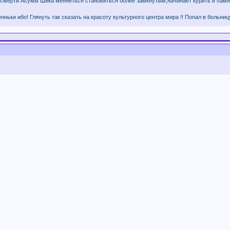
 смерти Асумы Шика меняеться становиться более замкнутым,начинает курить в память
нньки ибо! Глянуть так сказать на красоту культурного центра мира !! Попал в больниц