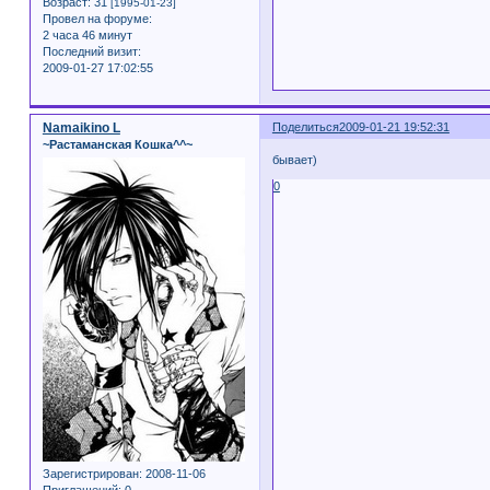
Возраст:
31
[1995-01-23]
Провел на форуме:
2 часа 46 минут
Последний визит:
2009-01-27 17:02:55
Namaikino L
Поделиться
2009-01-21 19:52:31
~Растаманская Кошка^^~
бывает)
0
Зарегистрирован
: 2008-11-06