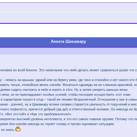
Анкета Шикамару
еловек во всей Конохе. Это нежелание что-либо делать может сравниться разве что 
лежать на крышах зданий или на берегу реки, где тихо и спокойно и нет никого кто 
жить тихую, спокойную жизнь синоби. Жениться однажды на не слишком красивой, но и
днями сидеть смотреть в небо и играть в сёги. Ну а затем умереть раньше жены.
й лени, он не прикладывает особых усилий, чтобы поскорее осуществить этот план.
и характером пошел в отца – такой же лениво-безразличный. Отношения у них в сем
 звание - дзенин), ну а Шикамару всеми силами старается увильнуть от поручений и мис
ечного пофигиста, прячется добрый (да-да!) и ответственный человек. Он никогда не б
!», «Вот отстой!» и «Как это проблематично!».
евероятно высокий уровень интеллекта, и это его самое главное оружие. Потому что 
время боя синоби никогда не теряет голову и трезво оценивает ситуацию.
 не знать