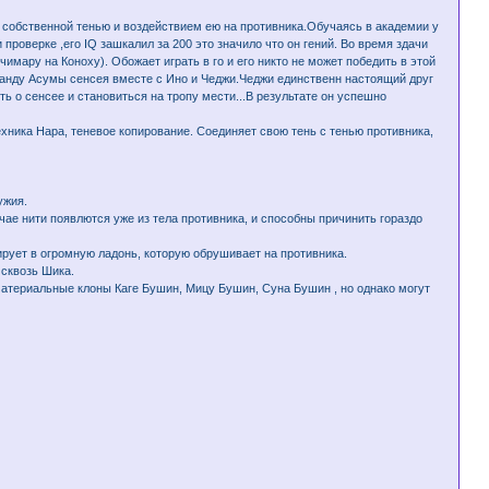
 собственной тенью и воздействием ею на противника.Обучаясь в академии у
проверке ,его IQ зашкалил за 200 это значило что он гений. Во время здачи
имару на Коноху). Обожает играть в го и его никто не может победить в этой
манду Асумы сенсея вместе с Ино и Чеджи.Чеджи единственн настоящий друг
 о сенсее и становиться на тропу мести...В результате он успешно
техника Нара, теневое копирование. Соединяет свою тень с тенью противника,
ужия.
ае нити появлются уже из тела противника, и способны причинить гораздо
рует в огромную ладонь, которую обрушивает на противника.
 сквозь Шика.
е материальные клоны Каге Бушин, Мицу Бушин, Суна Бушин , но однако могут