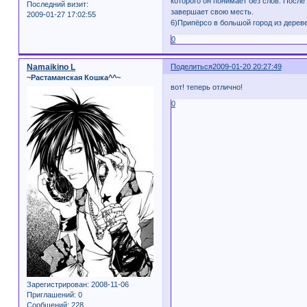
которого он понимает без слов. После
Последний визит:
завершает свою месть.
2009-01-27 17:02:55
6)Припёрсо в большой город из дереве
0
Namaikino L
Поделиться
2009-01-20 20:27:49
~Растаманская Кошка^^~
вот! теперь отлично!
0
Зарегистрирован
: 2008-11-06
Приглашений:
0
Сообщений:
228