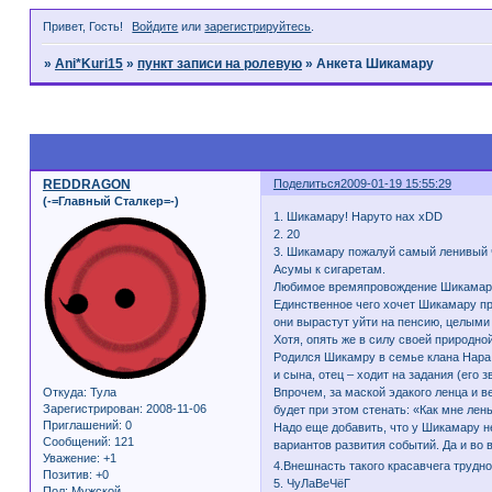
Привет, Гость!
Войдите
или
зарегистрируйтесь
.
»
Ani*Kuri15
»
пункт записи на ролевую
»
Анкета Шикамару
Страница:
1
REDDRAGON
Поделиться
2009-01-19 15:55:29
(-=Главный Сталкер=-)
1. Шикамару! Наруто нах xDD
2. 20
3. Шикамару пожалуй самый ленивый ч
Асумы к сигаретам.
Любимое времяпровождение Шикамару – 
Единственное чего хочет Шикамару про
они вырастут уйти на пенсию, целыми 
Хотя, опять же в силу своей природно
Родился Шикамру в семье клана Нара 
и сына, отец – ходит на задания (его
Откуда:
Тула
Впрочем, за маской эдакого ленца и в
Зарегистрирован
: 2008-11-06
будет при этом стенать: «Как мне лень
Приглашений:
0
Надо еще добавить, что у Шикамару н
Сообщений:
121
вариантов развития событий. Да и во 
Уважение:
+1
4.Внешнасть такого красавчега трудно
Позитив:
+0
5. ЧуЛаВеЧёГ
Пол:
Мужской