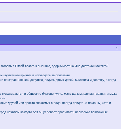
1
с любовью Пятой Хокаге к выпивке, одержимостью Ино диетами или тягой
бы шумел или кричал, и наблюдать за облаками.
 не страшненькой девушке, родить двоих детей: мальчика и девочку, а когда
ье складываются в общем-то благополучно: мать целыми днями тиранит и мужа
сий.
росит друзей или просто знакомых в беде, всегда придет на помощь, хотя и
перед началом каждого боя он успевает просчитать несколько возможных