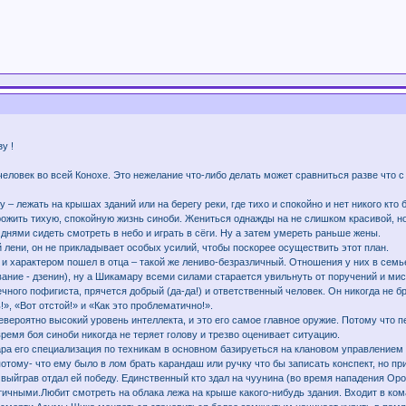
у !
ловек во всей Конохе. Это нежелание что-либо делать может сравниться разве что с
лежать на крышах зданий или на берегу реки, где тихо и спокойно и нет никого кто 
жить тихую, спокойную жизнь синоби. Жениться однажды на не слишком красивой, но и
днями сидеть смотреть в небо и играть в сёги. Ну а затем умереть раньше жены.
й лени, он не прикладывает особых усилий, чтобы поскорее осуществить этот план.
и характером пошел в отца – такой же лениво-безразличный. Отношения у них в сем
 звание - дзенин), ну а Шикамару всеми силами старается увильнуть от поручений и мис
ечного пофигиста, прячется добрый (да-да!) и ответственный человек. Он никогда не б
!», «Вот отстой!» и «Как это проблематично!».
евероятно высокий уровень интеллекта, и это его самое главное оружие. Потому что 
время боя синоби никогда не теряет голову и трезво оценивает ситуацию.
а его специализация по техникам в основном базируеться на клановом управлением 
отому- что ему было в лом брать карандаш или ручку что бы записать конспект, но при 
выйграв отдал ей победу. Единственный кто здал на чуунина (во время нападения Ороч
ичными.Любит смотреть на облака лежа на крыше какого-нибудь здания. Входит в ко