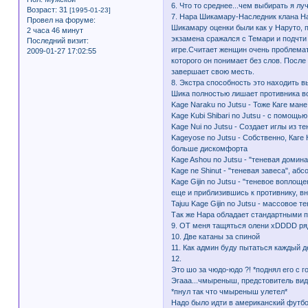
6. Что то среднее...чем выбирать я л
Возраст:
31
[1995-01-23]
7. Нара Шикамару-Наследник клана На
Провел на форуме:
Шикамару оценки были как у Наруто, п
2 часа 46 минут
экзамена сражался с Темари и подчти 
Последний визит:
игре.Считает женщин очень проблемат
2009-01-27 17:02:55
которого он понимает без слов. После
завершает свою месть.
8. Экстра способность это находить в
Шика полностью лишает противника в
Kage Naraku no Jutsu - Тоже Каге ман
Kage Kubi Shibari no Jutsu - с помощь
Kage Nui no Jutsu - Создает иглы из 
Kageyose no Jutsu - Собственно, Каге
больше дискомфорта
Kage Ashou no Jutsu - "теневая доми
Kage ne Shinut - "теневая завеса", а
Kage Gijin no Jutsu - "теневое вопло
еще и приблизившись к противнику, в
Tajuu Kage Gijin no Jutsu - массовое 
Так же Нара обладает стандартными пр
9. ОТ меня тащяться олени xDDDD рядо
10. Две катаны за спиной
11. Как админ буду пытаться каждый д
12.
Это шо за чюдо-юдо ?! *поднял его с г
Эгааа...чмыреныш, предстовитель вид
*пнул так что чмыреныш улетел*
Надо было идти в американский футбол