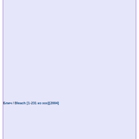
Блич / Bleach [1-231 из ххх][2004]