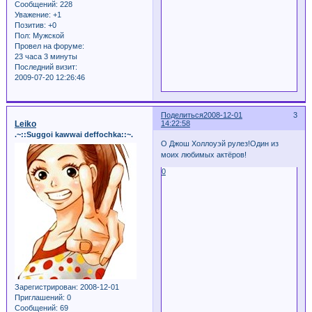
Сообщений:
228
Уважение:
+1
Позитив:
+0
Пол:
Мужской
Провел на форуме:
23 часа 3 минуты
Последний визит:
2009-07-20 12:26:46
Поделиться
2008-12-01
3
Leiko
14:22:58
.~::Suggoi kawwai deffochka::~.
О Джош Холлоуэй рулез!Один из
моих любимых актёров!
0
Зарегистрирован
: 2008-12-01
Приглашений:
0
Сообщений:
69