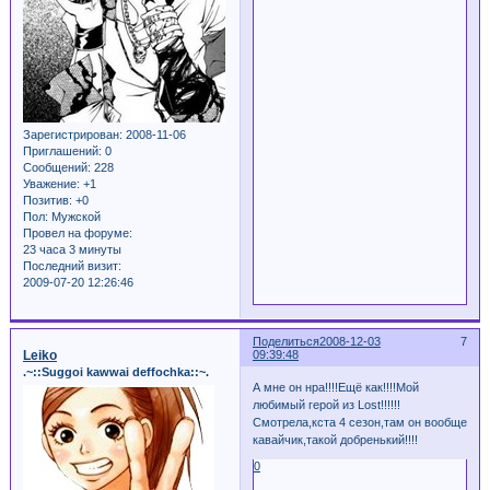
Зарегистрирован
: 2008-11-06
Приглашений:
0
Сообщений:
228
Уважение:
+1
Позитив:
+0
Пол:
Мужской
Провел на форуме:
23 часа 3 минуты
Последний визит:
2009-07-20 12:26:46
Поделиться
2008-12-03
7
Leiko
09:39:48
.~::Suggoi kawwai deffochka::~.
А мне он нра!!!!Ещё как!!!!Мой
любимый герой из Lost!!!!!!
Смотрела,кста 4 сезон,там он вообще
кавайчик,такой добренький!!!!
0