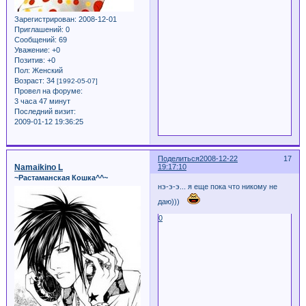
Зарегистрирован
: 2008-12-01
Приглашений:
0
Сообщений:
69
Уважение:
+0
Позитив:
+0
Пол:
Женский
Возраст:
34
[1992-05-07]
Провел на форуме:
3 часа 47 минут
Последний визит:
2009-01-12 19:36:25
Поделиться
2008-12-22
17
Namaikino L
19:17:10
~Растаманская Кошка^^~
нэ-э-э... я еще пока что никому не
даю)))
0