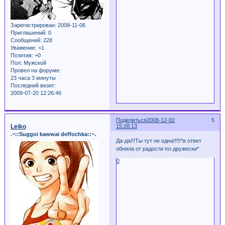
Зарегистрирован
: 2008-11-06
Приглашений:
0
Сообщений:
228
Уважение:
+1
Позитив:
+0
Пол:
Мужской
Провел на форуме:
23 часа 3 минуты
Последний визит:
2009-07-20 12:26:46
Поделиться
2008-12-02
5
Leiko
15:28:13
.~::Suggoi kawwai deffochka::~.
Да-да!!!Ты тут не одна!!!!!*в ответ
обняла от радости по-дружески*
0