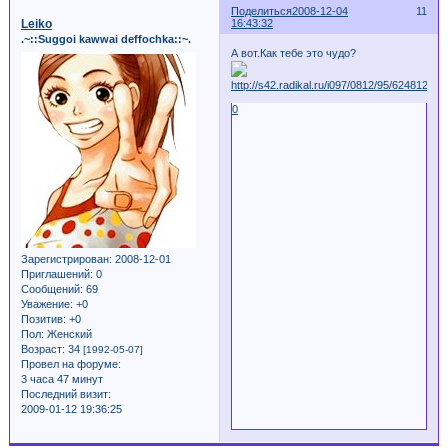
Поделиться
2008-12-04
11
Leiko
16:43:32
.~::Suggoi kawwai deffochka::~.
А вот.Как тебе это чудо?
0
Зарегистрирован
: 2008-12-01
Приглашений:
0
Сообщений:
69
Уважение:
+0
Позитив:
+0
Пол:
Женский
Возраст:
34
[1992-05-07]
Провел на форуме:
3 часа 47 минут
Последний визит:
2009-01-12 19:36:25