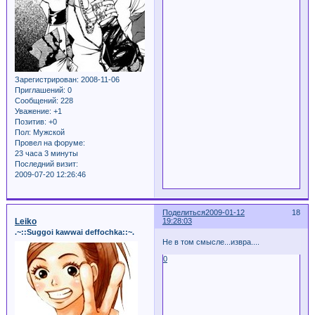
Зарегистрирован
: 2008-11-06
Приглашений:
0
Сообщений:
228
Уважение:
+1
Позитив:
+0
Пол:
Мужской
Провел на форуме:
23 часа 3 минуты
Последний визит:
2009-07-20 12:26:46
Поделиться
2009-01-12
18
Leiko
19:28:03
.~::Suggoi kawwai deffochka::~.
Не в том смысле...извра....
0