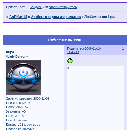
Привет, Гость!
Войдите
или
зарегистрируйтесь
.
»
Ani*Kuri15
»
Актёры и кадры из фильмов
»
Любимые актёры
Страница:
1
Любимые актёры
Поделиться
2008-11-10
1
Кира
11:46:13
*LightDemon*
0
Зарегистрирован
: 2008-11-09
Приглашений:
0
Сообщений:
57
Уважение:
+0
Позитив:
+6
Пол:
Женский
Возраст:
31
[1994-11-05]
Провел на форуме: