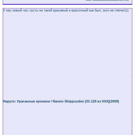
У нас новый чат, пусть не такой красивый и красочный как был, зато не глючит)))
Наруто: Ураганные хроники / Naruto Shippuuden [01-120 из XXX][2009]