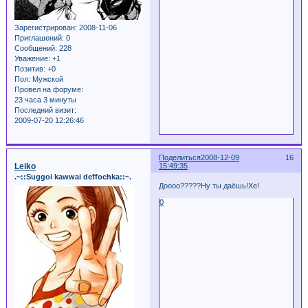
Зарегистрирован
: 2008-11-06
Приглашений:
0
Сообщений:
228
Уважение:
+1
Позитив:
+0
Пол:
Мужской
Провел на форуме:
23 часа 3 минуты
Последний визит:
2009-07-20 12:26:46
Поделиться
2008-12-09
16
Leiko
15:49:35
.~::Suggoi kawwai deffochka::~.
Доооо?????Ну ты даёшь!Хе!
0