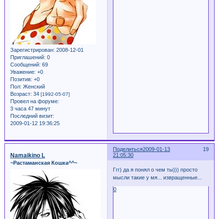
Зарегистрирован
: 2008-12-01
Приглашений:
0
Сообщений:
69
Уважение:
+0
Позитив:
+0
Пол:
Женский
Возраст:
34
[1992-05-07]
Провел на форуме:
3 часа 47 минут
Последний визит:
2009-01-12 19:36:25
Поделиться
2009-01-13
19
Namaikino L
21:05:30
~Растаманская Кошка^^~
Ггг) да я понял о чем ты))) просто
мысли такие у мя... извращенные...
0