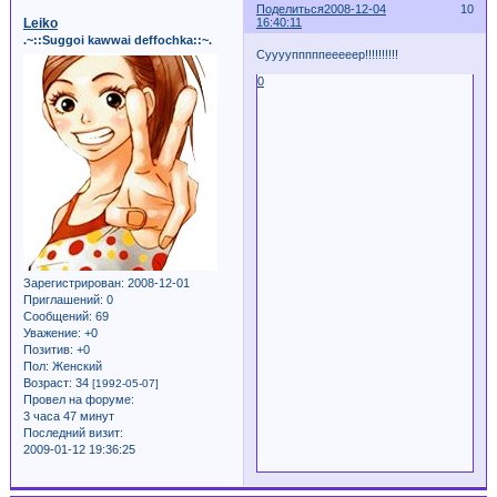
Поделиться
2008-12-04
10
Leiko
16:40:11
.~::Suggoi kawwai deffochka::~.
Суууупппппееееер!!!!!!!!!!
0
Зарегистрирован
: 2008-12-01
Приглашений:
0
Сообщений:
69
Уважение:
+0
Позитив:
+0
Пол:
Женский
Возраст:
34
[1992-05-07]
Провел на форуме:
3 часа 47 минут
Последний визит:
2009-01-12 19:36:25