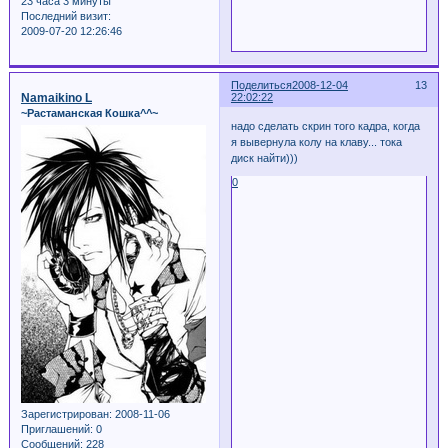
23 часа 3 минуты
Последний визит:
2009-07-20 12:26:46
Поделиться
2008-12-04
13
Namaikino L
22:02:22
~Растаманская Кошка^^~
надо сделать скрин того кадра, когда
я вывернула колу на клаву... тока
диск найти)))
0
Зарегистрирован
: 2008-11-06
Приглашений:
0
Сообщений:
228