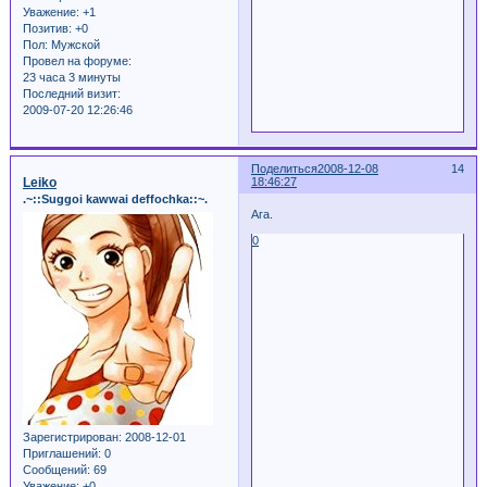
Уважение:
+1
Позитив:
+0
Пол:
Мужской
Провел на форуме:
23 часа 3 минуты
Последний визит:
2009-07-20 12:26:46
Поделиться
2008-12-08
14
Leiko
18:46:27
.~::Suggoi kawwai deffochka::~.
Ага.
0
Зарегистрирован
: 2008-12-01
Приглашений:
0
Сообщений:
69
Уважение:
+0