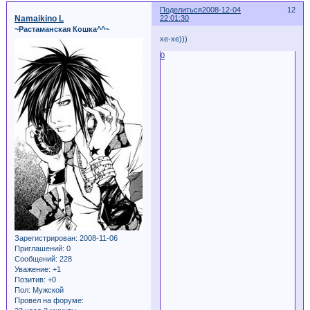
Поделиться
2008-12-04
12
Namaikino L
22:01:30
~Растаманская Кошка^^~
хе-хе)))
0
Зарегистрирован
: 2008-11-06
Приглашений:
0
Сообщений:
228
Уважение:
+1
Позитив:
+0
Пол:
Мужской
Провел на форуме: