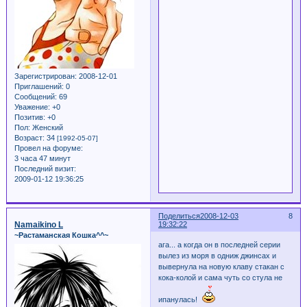
Зарегистрирован
: 2008-12-01
Приглашений:
0
Сообщений:
69
Уважение:
+0
Позитив:
+0
Пол:
Женский
Возраст:
34
[1992-05-07]
Провел на форуме:
3 часа 47 минут
Последний визит:
2009-01-12 19:36:25
Поделиться
2008-12-03
8
Namaikino L
19:32:22
~Растаманская Кошка^^~
ага... а когда он в последней серии
вылез из моря в одниж джинсах и
вывернула на новую клаву стакан с
кока-колой и сама чуть со стула не
ипанулась!