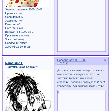
Зарегистрирован
: 2008-12-01
Приглашений:
0
Сообщений:
69
Уважение:
+0
Позитив:
+0
Пол:
Женский
Возраст:
34
[1992-05-07]
Провел на форуме:
3 часа 47 минут
Последний визит:
2009-01-12 19:36:25
Поделиться
2008-12-02
6
Namaikino L
19:17:02
~Растаманская Кошка^^~
До! а все знакомые, когда открывают
мойтелефон и видят его фото на
заставке говорят что я того!
сфолочи... *обнял и разрыдался* все!
хватит юри! *ушел ипать мозг Итачи*
0