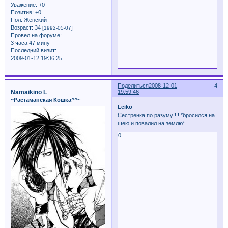
Уважение:
+0
Позитив:
+0
Пол:
Женский
Возраст:
34
[1992-05-07]
Провел на форуме:
3 часа 47 минут
Последний визит:
2009-01-12 19:36:25
Поделиться
2008-12-01
4
Namaikino L
19:59:46
~Растаманская Кошка^^~
Leiko
Сестренка по разуму!!!! *бросился на
шею и повалил на землю*
0