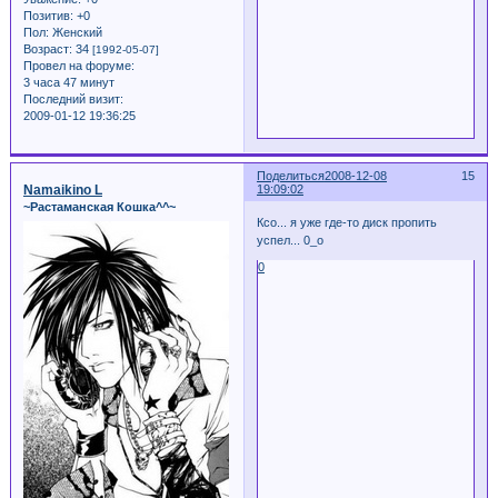
Позитив:
+0
Пол:
Женский
Возраст:
34
[1992-05-07]
Провел на форуме:
3 часа 47 минут
Последний визит:
2009-01-12 19:36:25
Поделиться
2008-12-08
15
Namaikino L
19:09:02
~Растаманская Кошка^^~
Ксо... я уже где-то диск пропить
успел... 0_о
0