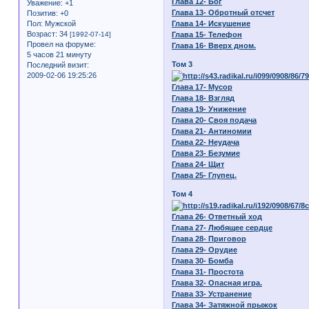
Глава 12- Бог
Уважение:
+1
Глава 13- Обротный отсчет
Позитив:
+0
Пол:
Мужской
Глава 14- Искушение
Возраст:
34
[1992-07-14]
Глава 15- Телефон
Провел на форуме:
Глава 16- Вверх дном.
5 часов 21 минуту
Том 3
Последний визит:
2009-02-06 19:25:26
Глава 17- Мусор
Глава 18- Взгляд
Глава 19- Унижение
Глава 20- Своя подача
Глава 21- Антиномии
Глава 22- Неудача
Глава 23- Безумие
Глава 24- Щит
Глава 25- Глупец.
Том 4
Глава 26- Ответный ход
Глава 27- Любящее сердце
Глава 28- Приговор
Глава 29- Орудие
Глава 30- Бомба
Глава 31- Простота
Глава 32- Опасная игра.
Глава 33- Устранение
Глава 34- Затяжной прыжок