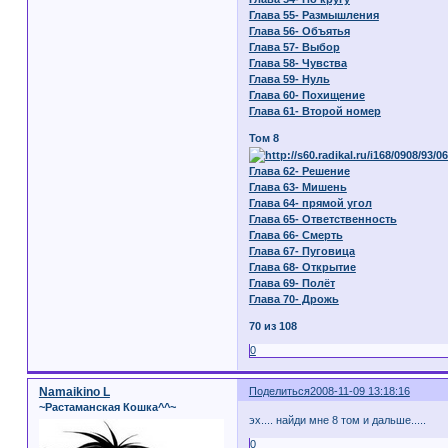
Глава 55- Размышления
Глава 56- Объятья
Глава 57- Выбор
Глава 58- Чувства
Глава 59- Нуль
Глава 60- Похищение
Глава 61- Второй номер
Том 8
Глава 62- Решение
Глава 63- Мишень
Глава 64- прямой угол
Глава 65- Ответственность
Глава 66- Смерть
Глава 67- Пуговица
Глава 68- Открытие
Глава 69- Полёт
Глава 70- Дрожь
70 из 108
0
Namaikino L
Поделиться
2008-11-09 13:18:16
~Растаманская Кошка^^~
эх.... найди мне 8 том и дальше.....
0