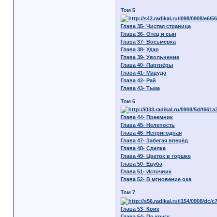
Том 5
Глава 35- Чистая страница
Глава 36- Отец и сын
Глава 37- Восьмёрка
Глава 38- Удар
Глава 39- Увольнение
Глава 40- Партнёры
Глава 41- Мацуда
Глава 42- Рай
Глава 43- Тьма
Том 6
Глава 44- Преемник
Глава 45- Нелепость
Глава 46- Непригодная
Глава 47- Забегая вперёд
Глава 48- Сделка
Глава 49- Цветок в горшке
Глава 50- Ёцуба
Глава 51- Источник
Глава 52- В мгновение ока
Том 7
Глава 53- Крик
Глава 54- По кругу