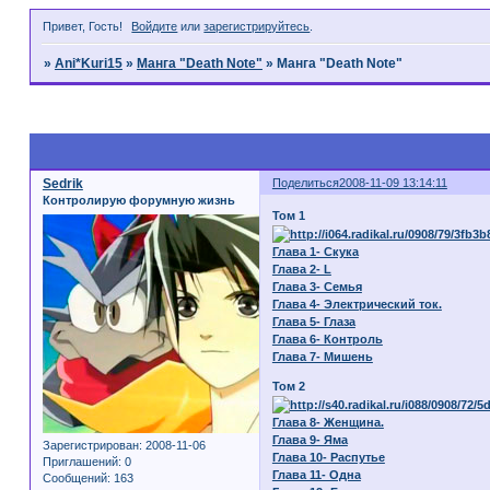
Привет, Гость!
Войдите
или
зарегистрируйтесь
.
»
Ani*Kuri15
»
Манга "Death Note"
»
Манга "Death Note"
Страница:
1
Sedrik
Поделиться
2008-11-09 13:14:11
Контролирую форумную жизнь
Том 1
Глава 1- Скука
Глава 2- L
Глава 3- Семья
Глава 4- Электрический ток.
Глава 5- Глаза
Глава 6- Контроль
Глава 7- Мишень
Том 2
Глава 8- Женщина.
Глава 9- Яма
Зарегистрирован
: 2008-11-06
Глава 10- Распутье
Приглашений:
0
Глава 11- Одна
Сообщений:
163