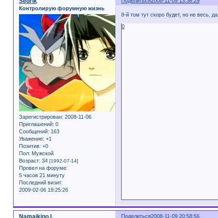
Sedrik
Поделиться
2008-11-09 13:36:29
Контролирую форумную жизнь
8-й том тут скоро будет, но не весь, д
0
Зарегистрирован
: 2008-11-06
Приглашений:
0
Сообщений:
163
Уважение:
+1
Позитив:
+0
Пол:
Мужской
Возраст:
34
[1992-07-14]
Провел на форуме:
5 часов 21 минуту
Последний визит:
2009-02-06 19:25:26
Namaikino L
Поделиться
2008-11-09 20:58:56