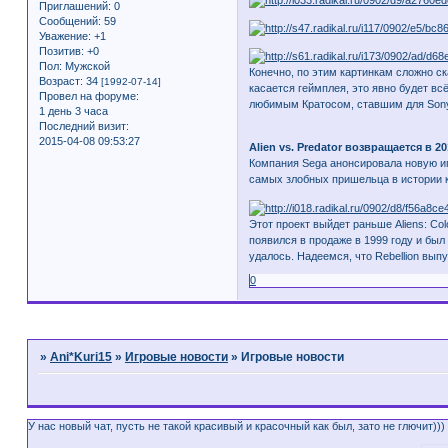
Приглашений:
0
Сообщений:
59
Уважение:
+1
Позитив:
+0
Пол:
Мужской
Конечно, по этим картинкам сложно с
Возраст:
34
[1992-07-14]
касается геймплея, это явно будет вс
Провел на форуме:
любимым Кратосом, ставшим для Son
1 день 3 часа
Последний визит:
2015-04-08 09:53:27
Alien vs. Predator возвращается в 2
Компания Sega анонсировала новую игр
самых злобных пришельца в истории к
Этот проект выйдет раньше Aliens: Co
появился в продаже в 1999 году и был 
удалось. Надеемся, что Rebellion выпу
0
Страница:
1
»
Ani*Kuri15
»
Игровые новости
»
Игровые новости
У нас новый чат, пусть не такой красивый и красочный как был, зато не глючит)))