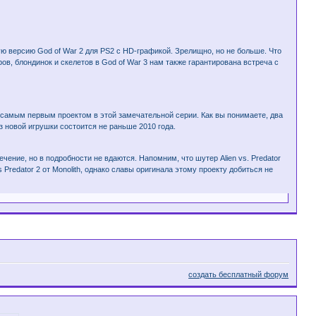
ую версию God of War 2 для PS2 с HD-графикой. Зрелищно, но не больше. Что
в, блондинок и скелетов в God of War 3 нам также гарантирована встреча с
ад самым первым проектом в этой замечательной серии. Как вы понимаете, два
 новой игрушки состоится не раньше 2010 года.
чение, но в подробности не вдаются. Напомним, что шутер Alien vs. Predator
 Predator 2 от Monolith, однако славы оригинала этому проекту добиться не
создать бесплатный форум