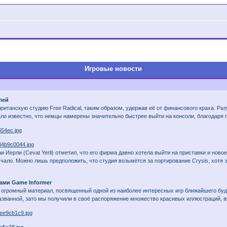
Игровые новости
лей
ританскую студию Free Radical, таким образом, удержав её от финансового краха. Р
ало известно, что немцы намерены значительно быстрее выйти на консоли, благодаря 
 Иерли (Cevat Yerli) отметил, что его фирма давно хотела выйти на приставки и ново
чало. Можно лишь предположить, что студия возьмётся за портирование Crysis, хотя 
зами Game Informer
н огромный материал, посвященный одной из наиболее интересных игр ближайшего бу
названной, зато мы получили в своё распоряжение множество красивых иллюстраций, 