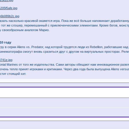
казать насколько красивой окажется игра. Пока же всё больше напоминает доработанн
ё тот же слэшер, перемешанный с приключенческими элементами. Кроме богов, монстро
y своеобразным аналогом Марио.
010 году
у в серии Aliens vs. Predator, над которой трудятся люди из Rebellion, работавшие н
инематографа смогут вновь сразиться друг с другом на виртуальных просторах. Релиз
lonial Marines от того же издательства. Сами авторы обещают нам инновационное развле
очень тепло принят игроками и критиками. Через два года была выпущена Aliens versus
стит стоящий хит.