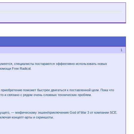
1
азумеется, специалисты постараются эффективно использовать новых
помощи Free Radical.
е приобретение поможет быстрее двигаться к поставленной цели. Пока что
это и связано с рядом очень сложных технических проблем.
дущего, — мифическому экшен/приключению God of War 3 от компании SCE.
включая концепт-арты и скриншоты.