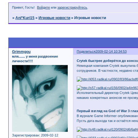
Привет, Гость!
Войдите
или
зарегистрируйтесь
.
»
Ani*Kuri15
»
Игровые новости
»
Игровые новости
Страница:
1
Grimmgou
Поделиться
2009-02-14 10:34:53
мля....... у меня раздвоение
Crytek быстрее доберётся до консо
личности!!!!
Немецкая компания Crytek выкупила б
сотрудников. В частности, недавно ст
Исполнительный директор Crytek Цеваи
никаких конкретных анонсов не прозву
Первый взгляд на God of War 3 гла
В журнале Game Informer опубликова
Пусть дата выхода так и остаётся не
Зарегистрирован
: 2009-02-12