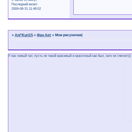
Последний визит:
2009-08-31 11:48:52
Страница:
1
»
Ani*Kuri15
»
Фан Арт
»
Мои рисуночки)
У нас новый чат, пусть не такой красивый и красочный как был, зато не глючит)))