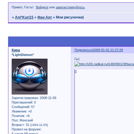
Привет, Гость!
Войдите
или
зарегистрируйтесь
.
»
Ani*Kuri15
»
Фан Арт
»
Мои рисуночки)
Страница:
1
Кира
Поделиться
2009-01-01 21:27:29
*LightDemon*
Гы)
0
Зарегистрирован
: 2008-11-09
Приглашений:
0
Сообщений:
57
Уважение:
+0
Позитив:
+6
Пол:
Женский
Возраст:
31
[1994-11-05]
Провел на форуме:
5 часов 59 минут