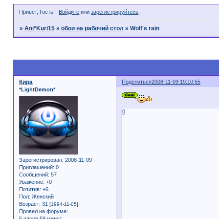
Привет, Гость!
Войдите
или
зарегистрируйтесь
.
»
Ani*Kuri15
»
обои на рабочий стол
»
Wolf's rain
Страница:
1
Кира
Поделиться
2008-11-09 19:10:55
*LightDemon*
0
Зарегистрирован
: 2008-11-09
Приглашений:
0
Сообщений:
57
Уважение:
+0
Позитив:
+6
Пол:
Женский
Возраст:
31
[1994-11-05]
Провел на форуме:
5 часов 59 минут