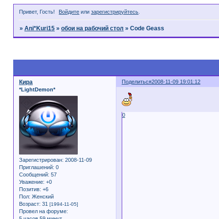
Привет, Гость!
Войдите
или
зарегистрируйтесь
.
»
Ani*Kuri15
»
обои на рабочий стол
»
Code Geass
Страница:
1
Кира
Поделиться
2008-11-09 19:01:12
*LightDemon*
0
Зарегистрирован
: 2008-11-09
Приглашений:
0
Сообщений:
57
Уважение:
+0
Позитив:
+6
Пол:
Женский
Возраст:
31
[1994-11-05]
Провел на форуме:
5 часов 59 минут