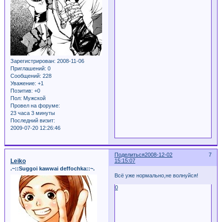
Зарегистрирован
: 2008-11-06
Приглашений:
0
Сообщений:
228
Уважение:
+1
Позитив:
+0
Пол:
Мужской
Провел на форуме:
23 часа 3 минуты
Последний визит:
2009-07-20 12:26:46
Поделиться
2008-12-02
7
Leiko
15:15:07
.~::Suggoi kawwai deffochka::~.
Всё уже нормально,не волнуйся!
0