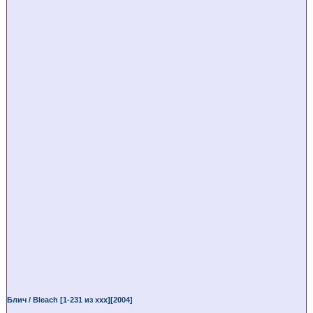
Блич / Bleach [1-231 из ххх][2004]