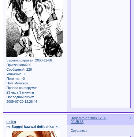
Зарегистрирован
: 2008-11-06
Приглашений:
0
Сообщений:
228
Уважение:
+1
Позитив:
+0
Пол:
Мужской
Провел на форуме:
23 часа 3 минуты
Последний визит:
2009-07-20 12:26:46
Поделиться
2008-12-03
9
Leiko
09:25:35
.~::Suggoi kawwai deffochka::~.
Слушаюсь!