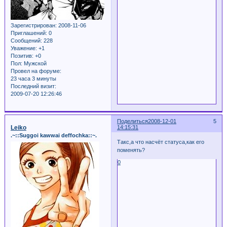
Зарегистрирован
: 2008-11-06
Приглашений:
0
Сообщений:
228
Уважение:
+1
Позитив:
+0
Пол:
Мужской
Провел на форуме:
23 часа 3 минуты
Последний визит:
2009-07-20 12:26:46
Поделиться
2008-12-01
5
Leiko
14:15:31
.~::Suggoi kawwai deffochka::~.
Такс,а что насчёт статуса,как его
поменять?
0