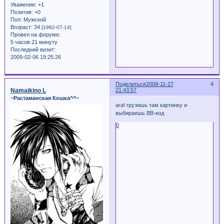
Уважение:
+1
Позитив:
+0
Пол:
Мужской
Возраст:
34
[1992-07-14]
Провел на форуме:
5 часов 21 минуту
Последний визит:
2009-02-06 19:25:26
Поделиться
2008-11-27
4
Namaikino L
21:43:57
~Растаманская Кошка^^~
ага! грузишь там картинку и
выбираешь ВВ-код
0