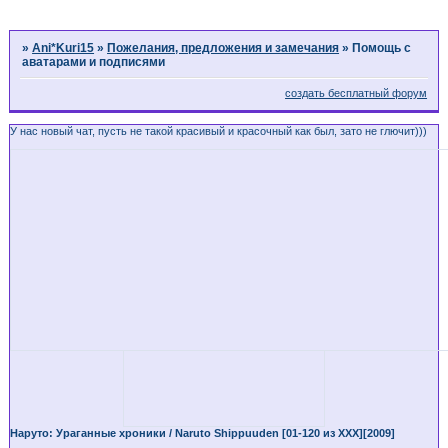
Страница:
1
»
Ani*Kuri15
»
Пожелания, предложения и замечания
»
Помощь с
аватарами и подписями
создать бесплатный форум
У нас новый чат, пусть не такой красивый и красочный как был, зато не глючит)))
Наруто: Ураганные хроники / Naruto Shippuuden [01-120 из XXX][2009]