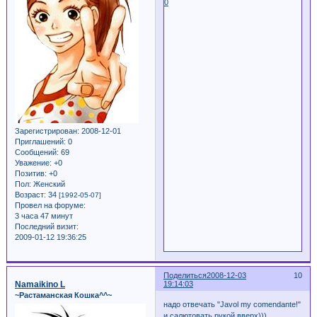
0
Зарегистрирован
: 2008-12-01
Приглашений:
0
Сообщений:
69
Уважение:
+0
Позитив:
+0
Пол:
Женский
Возраст:
34
[1992-05-07]
Провел на форуме:
3 часа 47 минут
Последний визит:
2009-01-12 19:36:25
Поделиться
2008-12-03
10
Namaikino L
19:14:03
~Растаманская Кошка^^~
надо отвечать "Javol my comendante!"
и салютовать рукой вверх)))