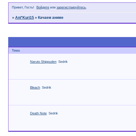
Привет, Гость!
Войдите
или
зарегистрируйтесь
.
»
Ani*Kuri15
»
Качаем аниме
Страница:
1
Тема
Naruto Shippuden
Sedrik
Bleach
Sedrik
Death Note
Sedrik
Страница:
1