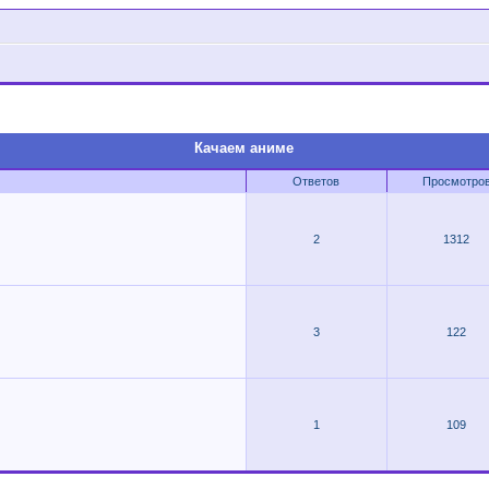
Качаем аниме
Ответов
Просмотро
2
1312
3
122
1
109