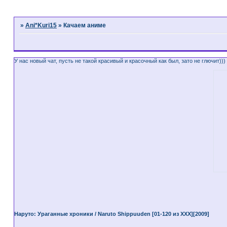
»
Ani*Kuri15
»
Качаем аниме
У нас новый чат, пусть не такой красивый и красочный как был, зато не глючит)))
Наруто: Ураганные хроники / Naruto Shippuuden [01-120 из XXX][2009]