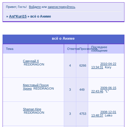
Привет, Гость!
Войдите
или
зарегистрируйтесь
.
»
Ani*Kuri15
»
всё о Аниме
Страница:
1
всё о Аниме
Последнее
Тема
Ответов
Просмотров
сообщение
Самурай X
2010-04-22
REDDRAGON
4
6266
13:34:31
Kory
Крестовый Поход
2009-06-15
Хроно
REDDRAGON
3
449
22:43:46
"L"
Shaman King
2008-12-01
REDDRAGON
3
4753
13:48:37
Leiko