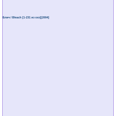
Блич / Bleach [1-231 из ххх][2004]