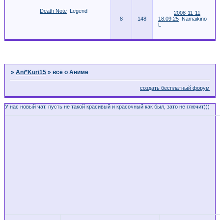
Death Note
Legend
2008-11-11
8
148
18:09:25
Namaikino
L
Страница:
1
»
Ani*Kuri15
»
всё о Аниме
создать бесплатный форум
У нас новый чат, пусть не такой красивый и красочный как был, зато не глючит)))