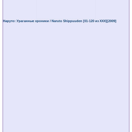
Наруто: Ураганные хроники / Naruto Shippuuden [01-120 из XXX][2009]