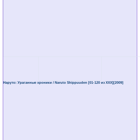
Наруто: Ураганные хроники / Naruto Shippuuden [01-120 из XXX][2009]