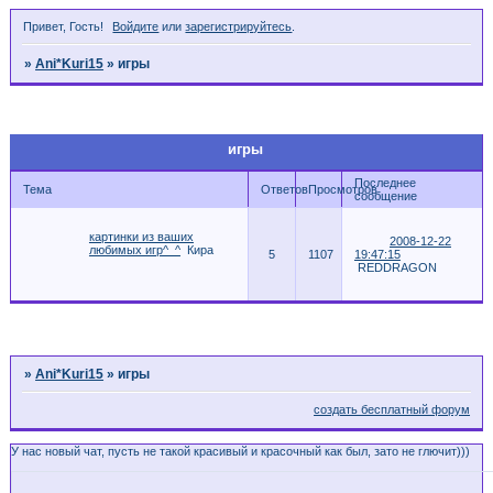
Привет, Гость!
Войдите
или
зарегистрируйтесь
.
»
Ani*Kuri15
»
игры
Страница:
1
игры
Последнее
Тема
Ответов
Просмотров
сообщение
картинки из ваших
2008-12-22
любимых игр^_^
Кира
5
1107
19:47:15
REDDRAGON
Страница:
1
»
Ani*Kuri15
»
игры
создать бесплатный форум
У нас новый чат, пусть не такой красивый и красочный как был, зато не глючит)))