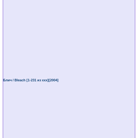
Блич / Bleach [1-231 из ххх][2004]