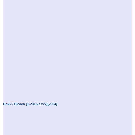
Блич / Bleach [1-231 из ххх][2004]