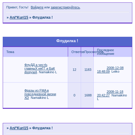
Привет, Гость!
Войдите
или
зарегистрируйтесь
.
»
Ani*Kuri15
»
Флудилка !
Страница:
1
Флудилка !
Последнее
Тема
Ответов
Просмотров
сообщение
ФлуДД а честЬ
2008-12-08
главныХ няГГ и БаК
12
1183
18:48:09
Leiko
форумА
Namaikino L
Фразы из FMA в
2008-11-18
повседневной жизни
0
1688
20:42:27
Namaikino
XD
Namaikino L
L
Страница:
1
»
Ani*Kuri15
»
Флудилка !